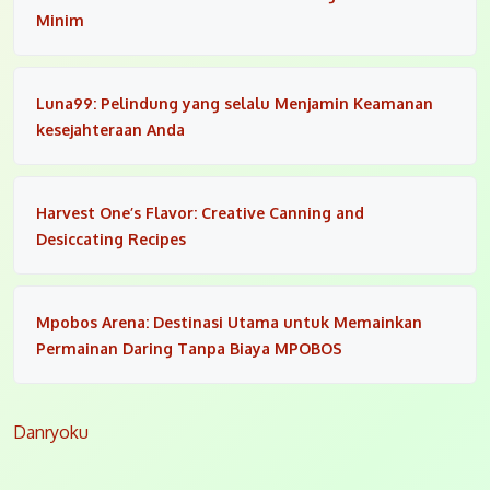
Minim
Luna99: Pelindung yang selalu Menjamin Keamanan
kesejahteraan Anda
Harvest One’s Flavor: Creative Canning and
Desiccating Recipes
Mpobos Arena: Destinasi Utama untuk Memainkan
Permainan Daring Tanpa Biaya MPOBOS
Danryoku