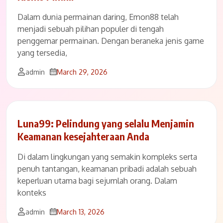
Dalam dunia permainan daring, Emon88 telah
menjadi sebuah pilihan populer di tengah
penggemar permainan. Dengan beraneka jenis game
yang tersedia,
admin
March 29, 2026
Luna99: Pelindung yang selalu Menjamin
Keamanan kesejahteraan Anda
Di dalam lingkungan yang semakin kompleks serta
penuh tantangan, keamanan pribadi adalah sebuah
keperluan utama bagi sejumlah orang. Dalam
konteks
admin
March 13, 2026